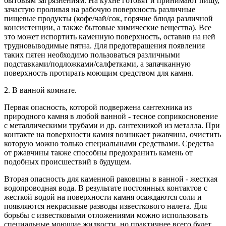
бытовым загрязнениям. На кухне готовят и принимают пищу,
зачастую проливая на рабочую поверхность различные
пищевые продукты (кофе/чай/сок, горячие блюда различной
консистенции, а также бытовые химические вещества). Все
это может испортить каменную поверхность, оставив на ней
трудновыводимые пятна. Для предотвращения появления
таких пятен необходимо пользоваться различными
подставками/подложками/салфетками, а запачканную
поверхность протирать моющим средством для камня.
2. В ванной комнате.
Первая опасность, которой подвержена сантехника из
природного камня в любой ванной - тесное соприкосновение
с металлическими трубами и др. сантехникой из металла. При
контакте на поверхности камня возникает ржавчина, очистить
которую можно только специальными средствами. Средства
от ржавчины также способны предохранить камень от
подобных происшествий в будущем.
Вторая опасность для каменной раковины в ванной - жесткая
водопроводная вода. В результате постоянных контактов с
жесткой водой на поверхности камня осаждаются соли и
появляются некрасивые разводы известкового налета. Для
борьбы с известковыми отложениями можно использовать
специальные моющие жидкости, но практичнее всего будет