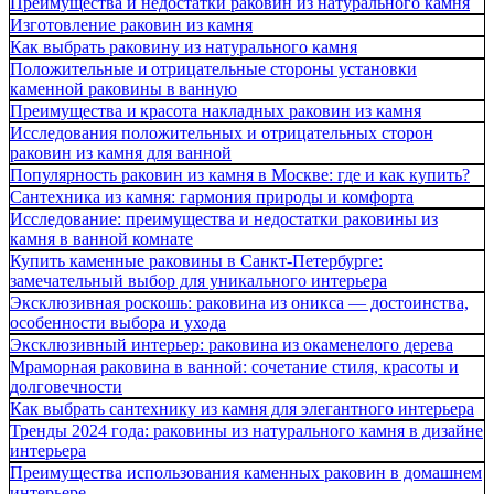
Преимущества и недостатки раковин из натурального камня
Изготовление раковин из камня
Как выбрать раковину из натурального камня
Положительные и отрицательные стороны установки
каменной раковины в ванную
Преимущества и красота накладных раковин из камня
Исследования положительных и отрицательных сторон
раковин из камня для ванной
Популярность раковин из камня в Москве: где и как купить?
Сантехника из камня: гармония природы и комфорта
Исследование: преимущества и недостатки раковины из
камня в ванной комнате
Купить каменные раковины в Санкт-Петербурге:
замечательный выбор для уникального интерьера
Эксклюзивная роскошь: раковина из оникса — достоинства,
особенности выбора и ухода
Эксклюзивный интерьер: раковина из окаменелого дерева
Мраморная раковина в ванной: сочетание стиля, красоты и
долговечности
Как выбрать сантехнику из камня для элегантного интерьера
Тренды 2024 года: раковины из натурального камня в дизайне
интерьера
Преимущества использования каменных раковин в домашнем
интерьере