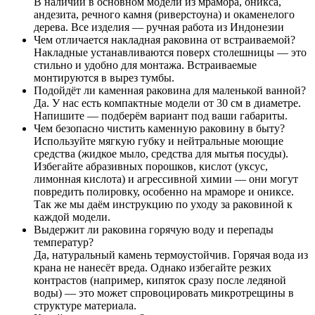
В наличии в основном модели из мрамора, оникса,
андезита, речного камня (риверстоуна) и окаменелого
дерева. Все изделия — ручная работа из Индонезии
Чем отличается накладная раковина от встраиваемой?
Накладные устанавливаются поверх столешницы — это
стильно и удобно для монтажа. Встраиваемые
монтируются в вырез тумбы.
Подойдёт ли каменная раковина для маленькой ванной?
Да. У нас есть компактные модели от 30 см в диаметре.
Напишите — подберём вариант под ваши габариты.
Чем безопасно чистить каменную раковину в быту?
Используйте мягкую губку и нейтральные моющие
средства (жидкое мыло, средства для мытья посуды).
Избегайте абразивных порошков, кислот (уксус,
лимонная кислота) и агрессивной химии — они могут
повредить полировку, особенно на мраморе и ониксе.
Так же мы даём инструкцию по уходу за раковиной к
каждой модели.
Выдержит ли раковина горячую воду и перепады
температур?
Да, натуральный камень термоустойчив. Горячая вода из
крана не нанесёт вреда. Однако избегайте резких
контрастов (например, кипяток сразу после ледяной
воды) — это может спровоцировать микротрещины в
структуре материала.