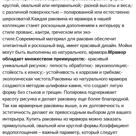
круглой, овальной или неправильной;
- разной высоты и веса;
- 
с различной поверхностью – полированной или естественно 
шероховатой.
Каждая раковина из мрамора в нашей 
коллекции станет роскошным дополнением к интерьеру в 
стиле прованс, кантри, греческом или эко-
стиле.
Современный материал для раковин обеспечит 
элегантный и роскошный вид, имеет красивый дизайн. Мойки 
могут быть выполнены из натурального, мрамора.
Мрамор 
обладает множеством преимуществ:
- красивый 
уникальный рисунок;
- легкость обработки;
- звукоизоляция;
- 
стойкость к износу;
- устойчивость к коррозии и грибкам;
- 
экологическая чистота.
Раковины из натурального мрамора 
создаются методом шлифовки камня, что создает литую 
форму без стыков и трещин. Полировка подчеркивает 
красоту рисунка и делает раковину еще более благородной. 
Так как мраморные раковины выше, а их долговечность и 
эстетичность делают их превосходным выбором для вашего 
интерьера. Купить раковины из мрамора можно заказать 
прямоугольной, овальной или круглой формы.
Коэффициент 
водопоглощения – важный параметр, который следует 