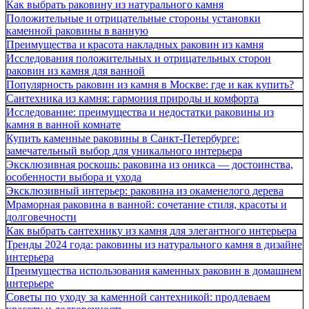
Как выбрать раковину из натурального камня
Положительные и отрицательные стороны установки
каменной раковины в ванную
Преимущества и красота накладных раковин из камня
Исследования положительных и отрицательных сторон
раковин из камня для ванной
Популярность раковин из камня в Москве: где и как купить?
Сантехника из камня: гармония природы и комфорта
Исследование: преимущества и недостатки раковины из
камня в ванной комнате
Купить каменные раковины в Санкт-Петербурге:
замечательный выбор для уникального интерьера
Эксклюзивная роскошь: раковина из оникса — достоинства,
особенности выбора и ухода
Эксклюзивный интерьер: раковина из окаменелого дерева
Мраморная раковина в ванной: сочетание стиля, красоты и
долговечности
Как выбрать сантехнику из камня для элегантного интерьера
Тренды 2024 года: раковины из натурального камня в дизайне
интерьера
Преимущества использования каменных раковин в домашнем
интерьере
Советы по уходу за каменной сантехникой: продлеваем