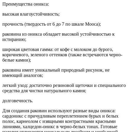
Преимущества оникса:
высокая влагоустойчивость;
прочность (твердость от 6 до 7 по шкале Мооса);
раковина из оникса обладает высокой устойчивостью к
истиранию;
широкая цветовая гамма: от кофе с молоком до бурого,
коричневого, зеленого оттенков (также встречаются черно-
белые камни);
раковина имеет уникальный природный рисунок, не
имеющий аналогов;
легкий уход: достаточно резиновой щеточки и специального
средства для чистки натурального камня;
долговечность.
Для создания раковин используют разные виды оникса:
сардоникс с причудливым переплетением бурых и белых
полос, карнеолом с изящными контрастными красными
линиями, халцедон-оникс в черно-белых тонах. Готовые
изделия отличаются уникальным дизайном и необычной