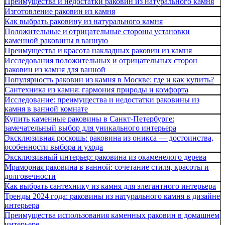
Преимущества и недостатки раковин из натурального камня
Изготовление раковин из камня
Как выбрать раковину из натурального камня
Положительные и отрицательные стороны установки
каменной раковины в ванную
Преимущества и красота накладных раковин из камня
Исследования положительных и отрицательных сторон
раковин из камня для ванной
Популярность раковин из камня в Москве: где и как купить?
Сантехника из камня: гармония природы и комфорта
Исследование: преимущества и недостатки раковины из
камня в ванной комнате
Купить каменные раковины в Санкт-Петербурге:
замечательный выбор для уникального интерьера
Эксклюзивная роскошь: раковина из оникса — достоинства,
особенности выбора и ухода
Эксклюзивный интерьер: раковина из окаменелого дерева
Мраморная раковина в ванной: сочетание стиля, красоты и
долговечности
Как выбрать сантехнику из камня для элегантного интерьера
Тренды 2024 года: раковины из натурального камня в дизайне
интерьера
Преимущества использования каменных раковин в домашнем
интерьере