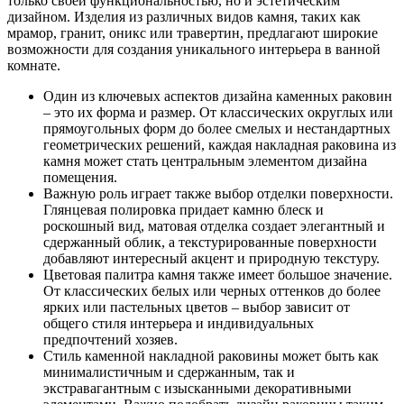
только своей функциональностью, но и эстетическим
дизайном. Изделия из различных видов камня, таких как
мрамор, гранит, оникс или травертин, предлагают широкие
возможности для создания уникального интерьера в ванной
комнате.
Один из ключевых аспектов дизайна каменных раковин
– это их форма и размер. От классических округлых или
прямоугольных форм до более смелых и нестандартных
геометрических решений, каждая накладная раковина из
камня может стать центральным элементом дизайна
помещения.
Важную роль играет также выбор отделки поверхности.
Глянцевая полировка придает камню блеск и
роскошный вид, матовая отделка создает элегантный и
сдержанный облик, а текстурированные поверхности
добавляют интересный акцент и природную текстуру.
Цветовая палитра камня также имеет большое значение.
От классических белых или черных оттенков до более
ярких или пастельных цветов – выбор зависит от
общего стиля интерьера и индивидуальных
предпочтений хозяев.
Стиль каменной накладной раковины может быть как
минималистичным и сдержанным, так и
экстравагантным с изысканными декоративными